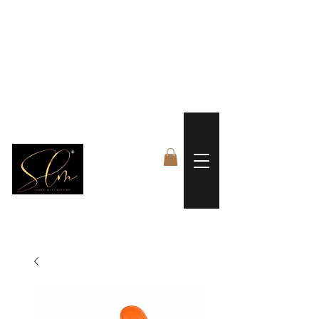
 FREE US WORLDWIDE SHIPPING +$191