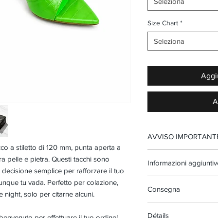
Seleziona
Size Chart
*
Seleziona
Aggiu
A
AVVISO IMPORTANT
o a stiletto di 120 mm, punta aperta a
Se il tuo piede è più g
ra pelle e pietra. Questi tacchi sono
Informazioni aggiuntiv
una taglia in più o se il
ecisione semplice per rafforzare il tuo
standard, scegli una tag
Le nostre scarpe sono 
nque tu vada. Perfetto per colazione,
Visita la nostra tabella 
Consegna
esclusive, il che signifi
 night, solo per citarne alcuni.
potrebbero essere limita
Su ordinazione. Si prega
disponibile al momento d
Détails
 benvenuto per effettuare il tuo ordine!
settimane dal giorno in c