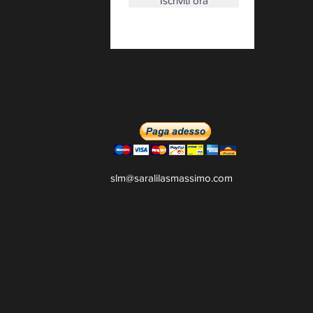
Iscriviti ora
slm@saralilasmassimo.com