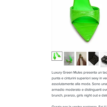
Luxury Green Mules presenta un tacc
punta e cinturini superiori sexy in ve
assolutamente alla moda. Sono una d
armadio moderato e distinguerti ovu
brunch, pranzo, girls night out e date
Grazie per la vostra pazienza. Sei il