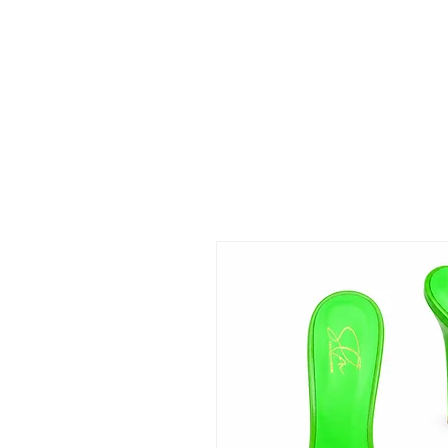
 FREE US WORLDWIDE SHIPPING +$191