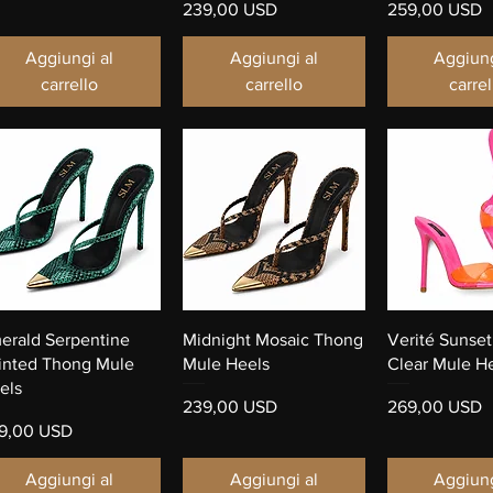
Prezzo
Prezzo
239,00 USD
259,00 USD
Aggiungi al
Aggiungi al
Aggiung
carrello
carrello
carrel
Vista rapida
Vista rapida
Vista ra
erald Serpentine
Midnight Mosaic Thong
Verité Sunse
inted Thong Mule
Mule Heels
Clear Mule H
els
Prezzo
Prezzo
239,00 USD
269,00 USD
ezzo
9,00 USD
Aggiungi al
Aggiungi al
Aggiung