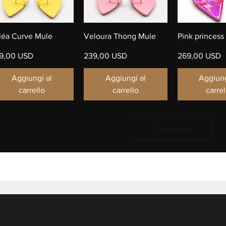
Vista rapida
Vista rapida
Vista ra
léa Curve Mule
Veloura Thong Mule
Pink princess
ezzo
Prezzo
Prezzo
9,00 USD
239,00 USD
269,00 USD
Aggiungi al
Aggiungi al
Aggiung
carrello
carrello
carrel
Carica altro