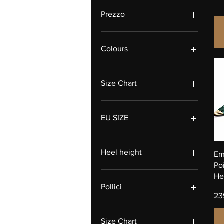
Prezzo
152 USD
450 USD
Colours
Size Chart
EU SIZE
34
35
Heel height
Em
36
Po
37
12cm
He
38
180 mm
Pollici
Pr
39
180Mm
23
40
7cm
12cm
41
9cm
9cm
Size Chart