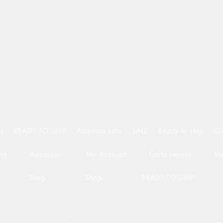
s
READY TO SHIP
Acquista tutto
SALE
Ready to ship
Co
ng
Accessori
My Account
Carta regalo
Me
Shop
Shop
READY TO SHIP