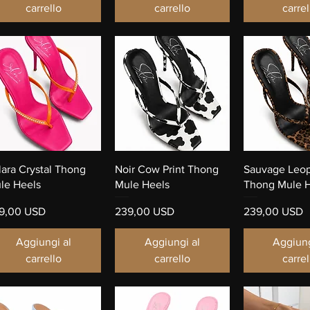
carrello
carrello
carrel
Vista rapida
Vista rapida
Vista ra
lara Crystal Thong
Noir Cow Print Thong
Sauvage Leo
le Heels
Mule Heels
Thong Mule H
ezzo
Prezzo
Prezzo
9,00 USD
239,00 USD
239,00 USD
Aggiungi al
Aggiungi al
Aggiung
carrello
carrello
carrel