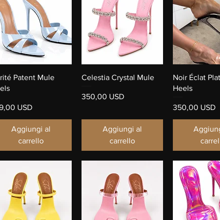
Vista rapida
Vista rapida
Vista ra
rité Patent Mule
Celestia Crystal Mule
Noir Éclat Pla
els
Heels
Prezzo
350,00 USD
ezzo
Prezzo
9,00 USD
350,00 USD
Aggiungi al
Aggiungi al
Aggiung
carrello
carrello
carrel