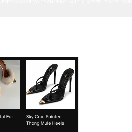
pida
Vista rapida
al Fur
Sky Croc Pointed
Thong Mule Heels