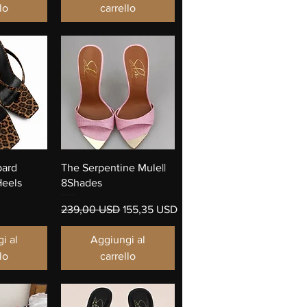
lo
carrello
pida
Vista rapida
pard
The Serpentine Mule||
eels
8Shades
Prezzo regolare
Prezzo scontato
239,00 USD
155,35 USD
i al
Aggiungi al
lo
carrello