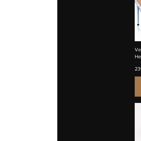
Ve
He
Pr
23