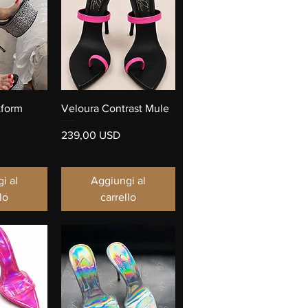
pida
Vista rapida
tform
Veloura Contrast Mule
Prezzo
239,00 USD
i al
Aggiungi al
lo
carrello