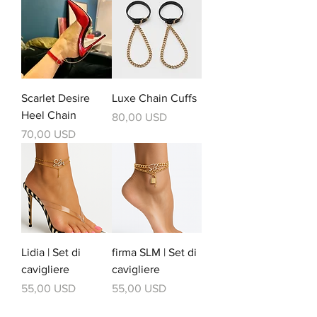
Scarlet Desire
Luxe Chain Cuffs
Heel Chain
Prezzo
80,00 USD
Prezzo
70,00 USD
Lidia | Set di
firma SLM | Set di
cavigliere
cavigliere
Prezzo
Prezzo
55,00 USD
55,00 USD