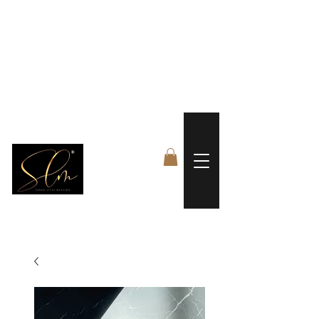
 FREE US WORLDWIDE SHIPPING +$191