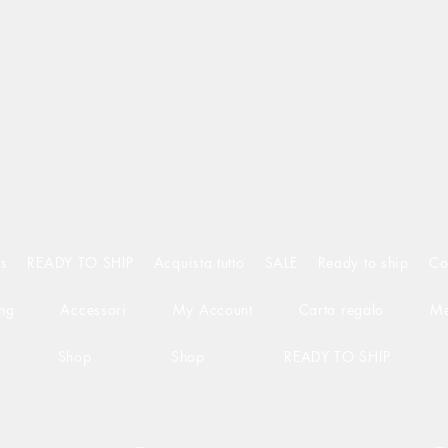
s
READY TO SHIP
Acquista tutto
SALE
Ready to ship
Co
ng
Accessori
My Account
Carta regalo
Me
Shop
Shop
READY TO SHIP