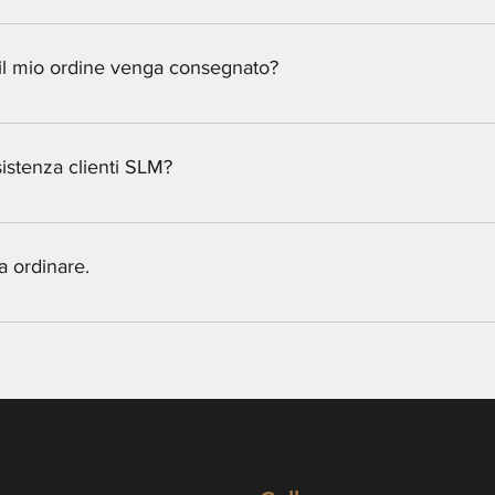
rte dei talloni sono stretti, quindi è consigliabile prendere una tag
mo inoltre di prendere una taglia in meno se ritieni che i tuoi pie
il mio ordine venga consegnato?
 su ordinazione e richiedono 7 - 15 giorni per essere realizzati. A
istenza clienti SLM?
arci è tramite e-mail tramite slm@saralilasmassimo.com . Rispondia
e eventuali ritardi nell'ottenere una nostra risposta.
a ordinare.
re, ti consigliamo di misurare i tuoi piedi usando un metro e di co
dirà esattamente quale taglia ordinare. Tuttavia, ti consigliamo di p
dei nostri clienti ritengono che le nostre scarpe siano strette.