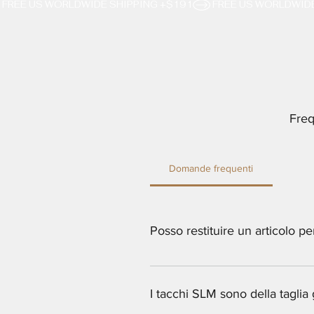
 FREE US WORLDWIDE SHIPPING +$191
Freq
Domande frequenti
Posso restituire un articolo p
Ci scusiamo, poiché gli articoli p
I tacchi SLM sono della taglia 