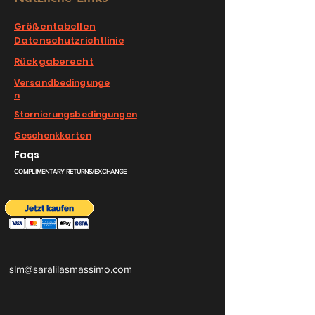
Größentabellen
Datenschutzrichtlinie
Rückgaberecht
Versandbedingunge
n
Stornierungsbedingungen
Geschenkkarten
Faqs
COMPLIMENTARY RETURNS/EXCHANGE
slm@saralilasmassimo.com