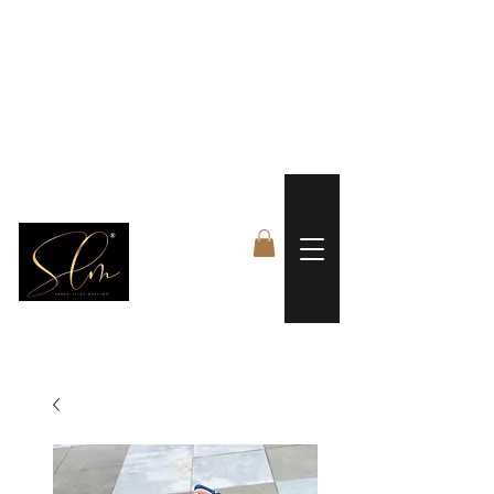
 FREE US WORLDWIDE SHIPPING +$191