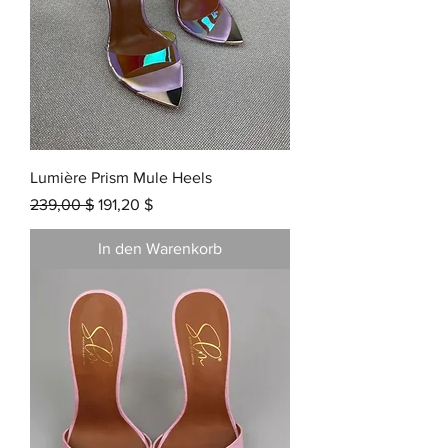
Lumière Prism Mule Heels
Standardpreis
Sale-Preis
239,00 $
191,20 $
In den Warenkorb