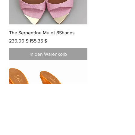
The Serpentine Mule|| 8Shades
Standardpreis
Sale-Preis
239,00 $
155,35 $
In den Warenkorb