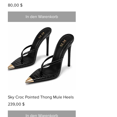
Preis
80,00 $
In den Warenkorb
Sky Croc Pointed Thong Mule Heels
Preis
239,00 $
In den Warenkorb