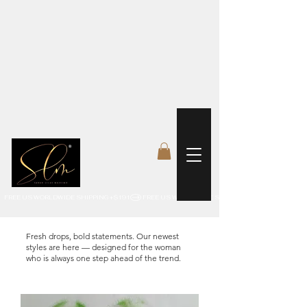
 FREE US WORLDWIDE SHIPPING +$191
Fresh drops, bold statements. Our newest
styles are here — designed for the woman
who is always one step ahead of the trend.