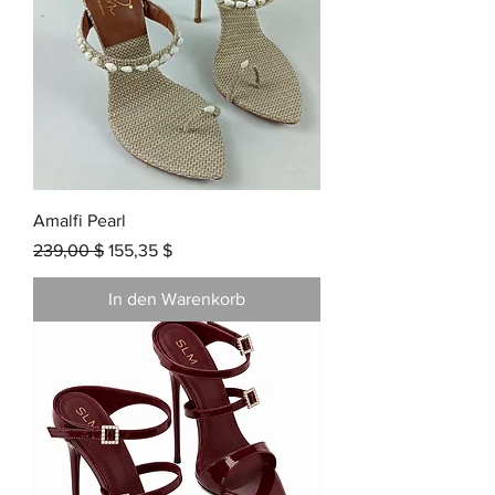
Amalfi Pearl
Standardpreis
Sale-Preis
239,00 $
155,35 $
In den Warenkorb