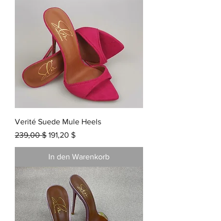
Verité Suede Mule Heels
Standardpreis
Sale-Preis
239,00 $
191,20 $
In den Warenkorb