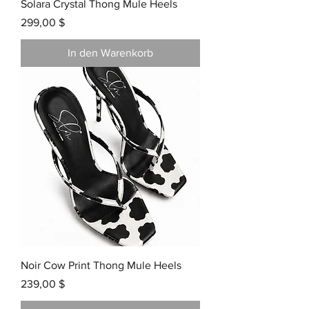
Solara Crystal Thong Mule Heels
Preis
299,00 $
In den Warenkorb
Noir Cow Print Thong Mule Heels
Preis
239,00 $