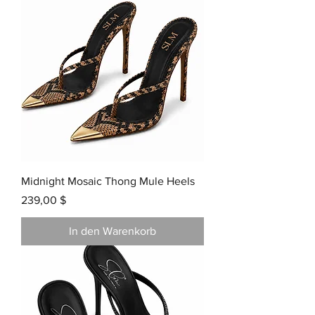
Midnight Mosaic Thong Mule Heels
Preis
239,00 $
In den Warenkorb