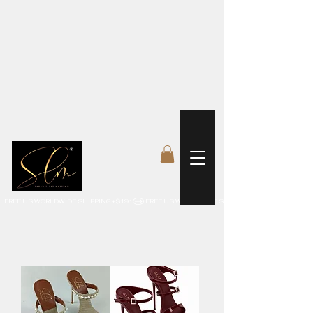
 FREE US WORLDWIDE SHIPPING +$191