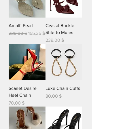
Amalfi Pearl
Crystal Buckle
Stiletto Mules
Обычная цена
Цена со скидкой
239,00 $
155,35 $
Цена
239,00 $
Scarlet Desire
Luxe Chain Cuffs
Heel Chain
Цена
80,00 $
Цена
70,00 $