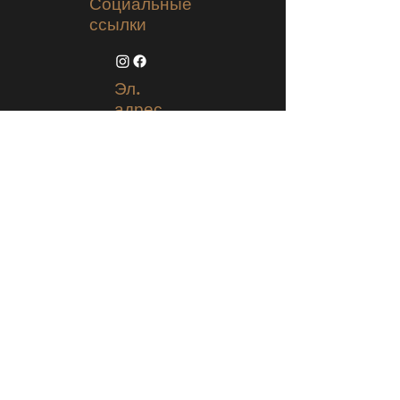
Социальные
ссылки
Эл.
адрес
Receive все наши новости и обновления
Подпишитесь сейчас
@2020 Saralilasmassimo, все права
защищены