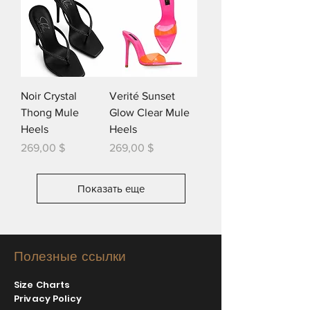
Noir Crystal
Verité Sunset
Thong Mule
Glow Clear Mule
Heels
Heels
Цена
Цена
269,00 $
269,00 $
Показать еще
Полезные ссылки
Size Charts
Privacy Policy