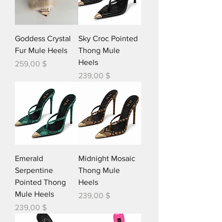
Goddess Crystal
Sky Croc Pointed
Fur Mule Heels
Thong Mule
Heels
Цена
259,00 $
Цена
239,00 $
Emerald
Midnight Mosaic
Serpentine
Thong Mule
Pointed Thong
Heels
Mule Heels
Цена
239,00 $
Цена
239,00 $