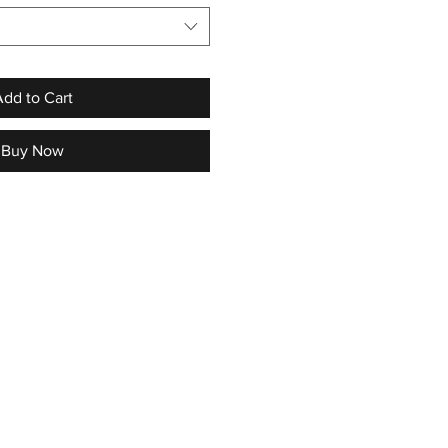
dd to Cart
Buy Now