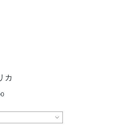
リカ
r
Sale
00
Price