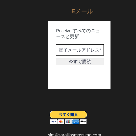
Eメール
Receive すべてのニュ
ースと更新
今すぐ購読
slm@saralilasmassimo.com