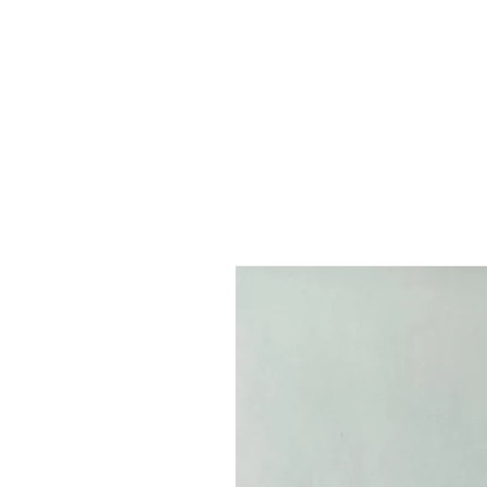
 FREE US WORLDWIDE SHIPPING +$191