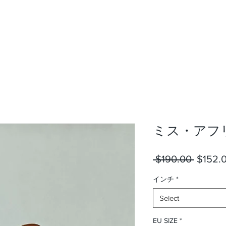
ミス・アフ
Regula
 $190.00 
$152.
Price
インチ
*
Select
EU SIZE
*