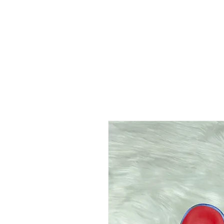
 FREE US WORLDWIDE SHIPPING +$191