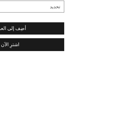
تحديد
أضِف إلى العر
اشترِ الآن