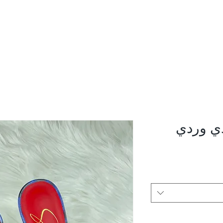
دي وردي